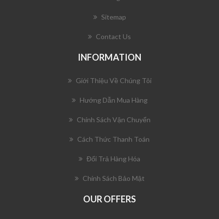
Sitemap
Contact Us
INFORMATION
Giới Thiệu Về Chúng Tôi
Hướng Dẫn Mua Hàng
Chính Sách Vận Chuyển
Cách Thức Thanh Toán
Đổi Trả Hàng Hóa
Chính Sách Bảo Mật
OUR OFFERS