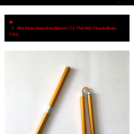
navig
Nhị Khúc Hợp Kim Nhôm ( Có Thể Nối Thành Đoản
Côn)