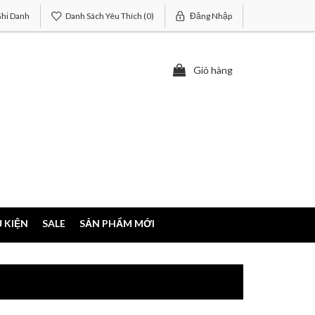
hi Danh
Danh Sách Yêu Thích
(0)
Đăng Nhập
Giỏ hàng
 KIỆN
SALE
SẢN PHẨM MỚI