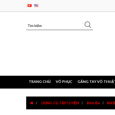
TRANG CHỦ
VÕ PHỤC
GĂNG TAY VÕ THUẬ
DỤNG CỤ TẬP LUYỆN
Đích Đá
Đỡ Đ