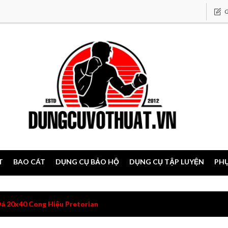
G
T
BAO CÁT
DỤNG CỤ BẢO HỘ
DỤNG CỤ TẬP LUYỆN
PHỤ
á 20x40 Cong Hiệu Pretorian