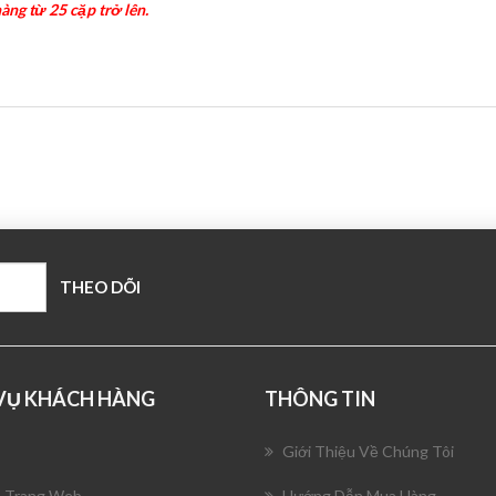
àng từ 25 cặp trở lên.
 VỤ KHÁCH HÀNG
THÔNG TIN
Giới Thiệu Về Chúng Tôi
 Trang Web
Hướng Dẫn Mua Hàng