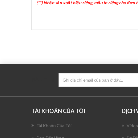
(**) Nhận sản xuất hiệu riêng, mẫu in riêng cho đơn h
BẢN TIN
TÀI KHOẢN CỦA TÔI
DỊCH
Tài Khoản Của Tôi
Video
Đơn Đặt Hàng
Sơ Đồ