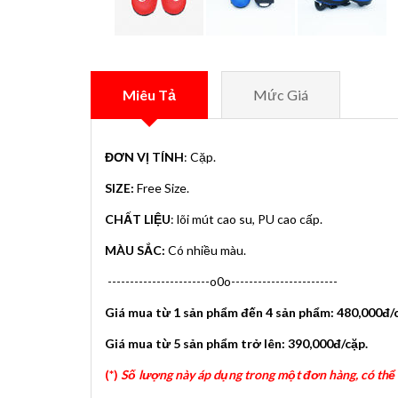
Miêu Tả
Mức Giá
ĐƠN VỊ TÍNH
: Cặp.
SIZE:
Free Size.
CHẤT LIỆU
: lõi mút cao su, PU cao cấp.
MÀU SẮC:
Có nhiều màu.
-----------------------o0o------------------------
Giá mua từ 1 sản phẩm đến 4 sản phẩm: 480,000đ/
Giá mua từ 5 sản phẩm trở lên: 390,000đ/cặp
.
(*)
Số lượng này áp dụng trong một đơn hàng, có thể