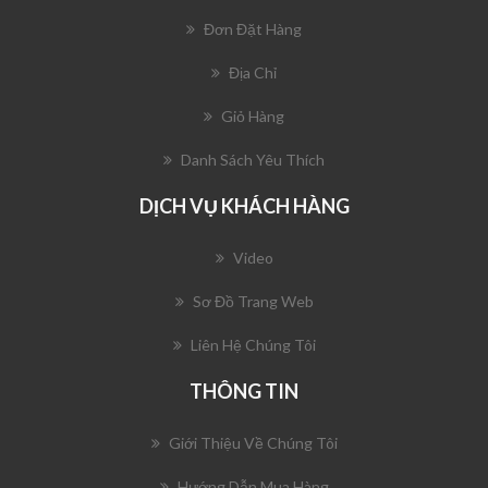
Đơn Đặt Hàng
Địa Chỉ
Giỏ Hàng
Danh Sách Yêu Thích
DỊCH VỤ KHÁCH HÀNG
Video
Sơ Đồ Trang Web
Liên Hệ Chúng Tôi
THÔNG TIN
Giới Thiệu Về Chúng Tôi
Hướng Dẫn Mua Hàng