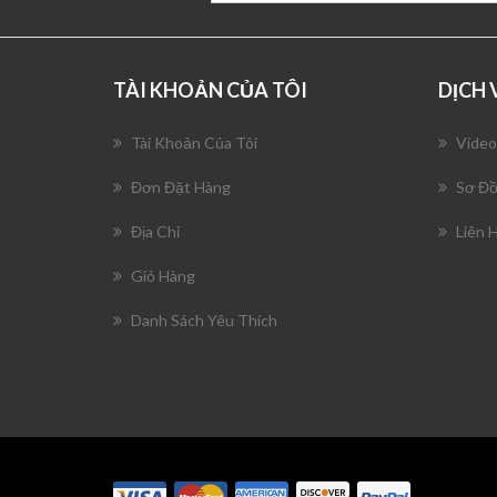
TÀI KHOẢN CỦA TÔI
DỊCH
Tài Khoản Của Tôi
Video
Đơn Đặt Hàng
Sơ Đồ
Địa Chỉ
Liên 
Giỏ Hàng
Danh Sách Yêu Thích