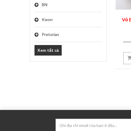
BN
Vỏ B
Kwon
Pretorian
Xem tất cả
BẢN TIN