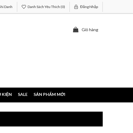
hi Danh
Danh Sách Yêu Thích
(0)
Đăng Nhập
Giỏ hàng
 KIỆN
SALE
SẢN PHẨM MỚI