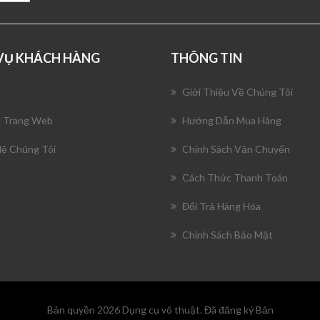
 VỤ KHÁCH HÀNG
THÔNG TIN
Giới Thiệu Về Chúng Tôi
 Trang Web
Hướng Dẫn Mua Hàng
Hệ Chúng Tôi
Chính Sách Vận Chuyển
Cách Thức Thanh Toán
Đổi Trả Hàng Hóa
Chính Sách Bảo Mật
Bản quyền 2026 Dụng cụ võ thuật. Đã đăng ký Bản