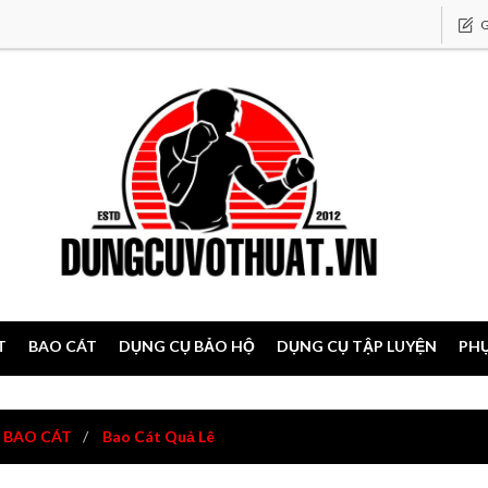
G
T
BAO CÁT
DỤNG CỤ BẢO HỘ
DỤNG CỤ TẬP LUYỆN
PHỤ
BAO CÁT
Bao Cát Quả Lê