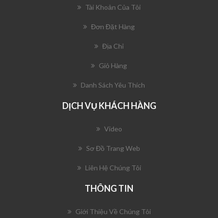
Tài Khoản Của Tôi
Đơn Đặt Hàng
Địa Chỉ
Giỏ Hàng
Danh Sách Yêu Thích
DỊCH VỤ KHÁCH HÀNG
Video
Sơ Đồ Trang Web
Liên Hệ Chúng Tôi
THÔNG TIN
Giới Thiệu Về Chúng Tôi