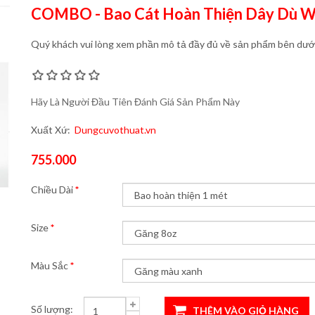
COMBO - Bao Cát Hoàn Thiện Dây Dù Wi
Quý khách vui lòng xem phần mô tả đầy đủ về sản phẩm bên dưới 
Hãy Là Người Đầu Tiên Đánh Giá Sản Phẩm Này
Xuất Xứ:
Dungcuvothuat.vn
755.000
Chiều Dài
*
Size
*
Màu Sắc
*
Số lượng: