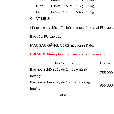
10oz
1.45m - 1.65m
45kg - 60kg
12oz
1.65m - 1.75m
60kg - 85kg
CHẤT LIỆU
:
Găng boxing: Mút đúc bên trong, bên ngoài PU cao c
Bao cát: PU cao cấp.
MÀU SẮC GĂNG
: Có 02 màu xanh & đỏ.
PHÍ SHIP: Miễn phí ship trên phạm vi toàn quốc.
Bộ Combo
Giá Bán
Bao hoàn thiện dây dù 1 mét + găng
755,000
boxing
Bao hoàn thiện dây dù 1.2 mét + găng
855,000
boxing
-----------------------o0o------------------------