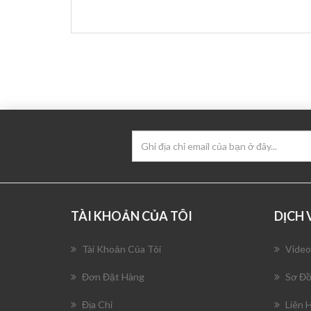
BẢN TIN
TÀI KHOẢN CỦA TÔI
DỊCH
Tài Khoản Của Tôi
Video
Đơn Đặt Hàng
Sơ Đồ
Địa Chỉ
Liên 