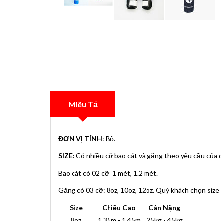
Miêu Tả
ĐƠN VỊ TÍNH
: Bộ.
SIZE:
Có nhiều cỡ bao cát và găng theo yêu cầu của 
Bao cát có 02 cỡ: 1 mét, 1.2 mét.
Găng có 03 cỡ: 8oz, 10oz, 12oz. Quý khách chọn size
Size
Chiều Cao
Cân Nặng
8oz
1.35m - 1.45m
25kg - 45kg