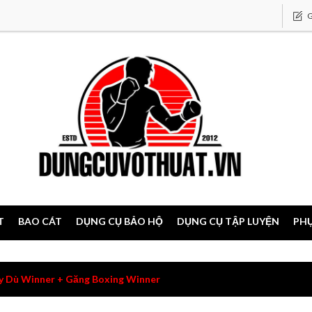
G
T
BAO CÁT
DỤNG CỤ BẢO HỘ
DỤNG CỤ TẬP LUYỆN
PHỤ
 Dù Winner + Găng Boxing Winner