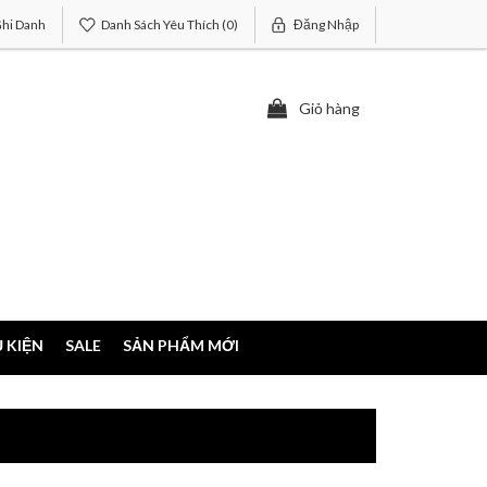
hi Danh
Danh Sách Yêu Thích
(0)
Đăng Nhập
Giỏ hàng
 KIỆN
SALE
SẢN PHẨM MỚI