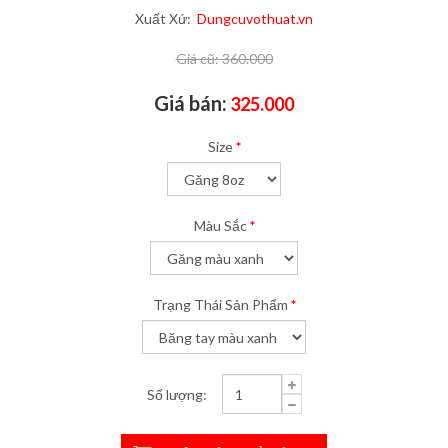
Xuất Xứ:
Dungcuvothuat.vn
Giá cũ:
360.000
Giá bán:
325.000
Size
*
Màu Sắc
*
Trạng Thái Sản Phẩm
*
Số lượng: