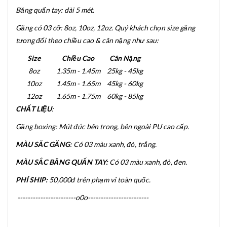
Băng quấn tay: dài 5 mét.
Găng có 03 cỡ: 8oz, 10oz, 12oz. Quý khách chọn size găng
tương đối theo chiều cao & cân nặng như sau:
Size
Chiều Cao
Cân Nặng
8oz
1.35m - 1.45m
25kg - 45kg
10oz
1.45m - 1.65m
45kg - 60kg
12oz
1.65m - 1.75m
60kg - 85kg
CHẤT LIỆU
:
Găng boxing: Mút đúc bên trong, bên ngoài PU cao cấp.
MÀU SẮC GĂNG
: Có 03 màu xanh, đỏ, trắng.
MÀU SẮC BĂNG QUẤN TAY:
Có 03 màu xanh, đỏ, đen.
PHÍ SHIP:
50,000đ trên phạm vi toàn quốc.
-----------------------o0o------------------------