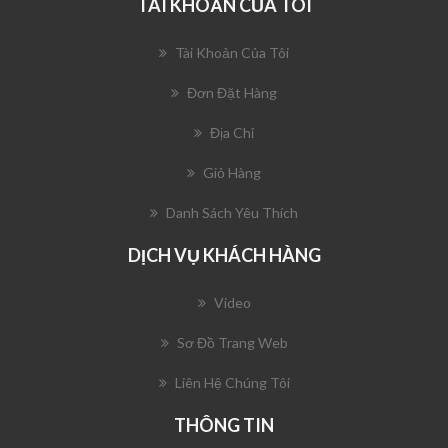
TÀI KHOẢN CỦA TÔI
Tài Khoản Của Tôi
Đơn Đặt Hàng
Địa Chỉ
Giỏ Hàng
Danh Sách Yêu Thích
DỊCH VỤ KHÁCH HÀNG
Video
Sơ Đồ Trang Web
Liên Hệ Chúng Tôi
THÔNG TIN