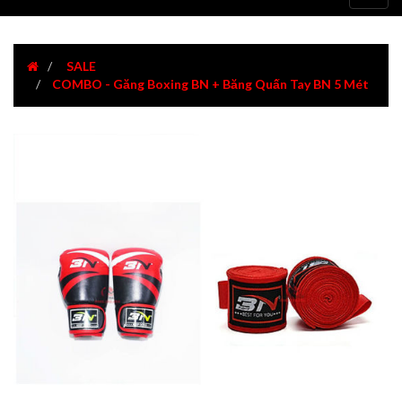
navig
SALE
COMBO - Găng Boxing BN + Băng Quấn Tay BN 5 Mét