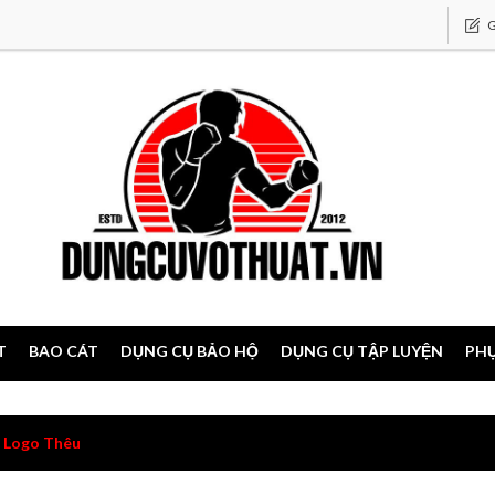
G
T
BAO CÁT
DỤNG CỤ BẢO HỘ
DỤNG CỤ TẬP LUYỆN
PHỤ
Logo Thêu