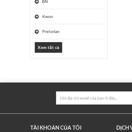
BN
Kwon
Pretorian
Xem tất cả
BẢN TIN
TÀI KHOẢN CỦA TÔI
DỊCH