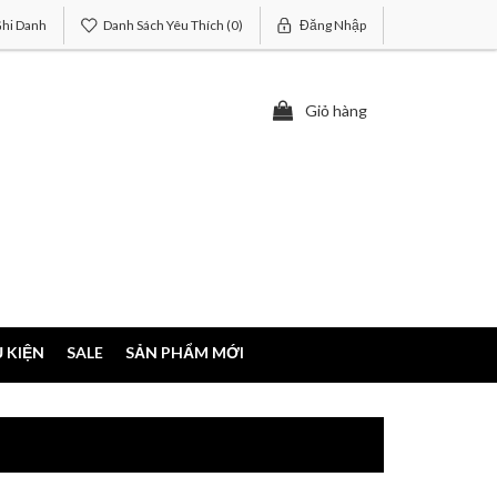
hi Danh
Danh Sách Yêu Thích
(0)
Đăng Nhập
Giỏ hàng
 KIỆN
SALE
SẢN PHẨM MỚI