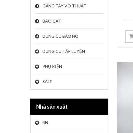
GĂNG TAY VÕ THUẬT
BAO CÁT
DỤNG CỤ BẢO HỘ
DỤNG CỤ TẬP LUYỆN
PHỤ KIỆN
SALE
Nhà sản xuất
BN