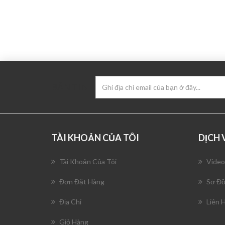
BẢN TIN
TÀI KHOẢN CỦA TÔI
DỊCH
Tài Khoản Của Tôi
Video
Đơn Đặt Hàng
Sơ Đồ
Địa Chỉ
Liên 
Giỏ Hàng