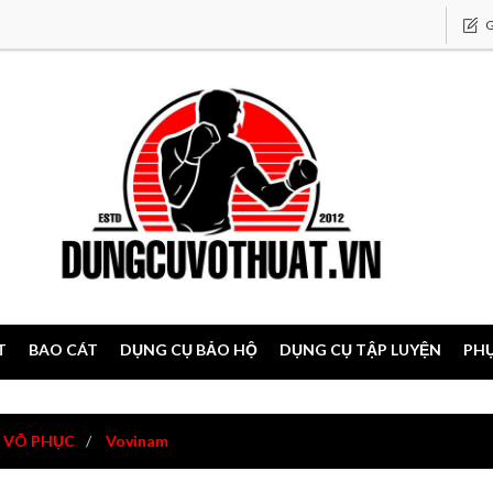
G
T
BAO CÁT
DỤNG CỤ BẢO HỘ
DỤNG CỤ TẬP LUYỆN
PHỤ
VÕ PHỤC
Vovinam