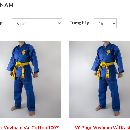
INAM
ếp
Trưng bày
c Vovinam Vải Cotton 100%
Võ Phục Vovinam Vải Kak