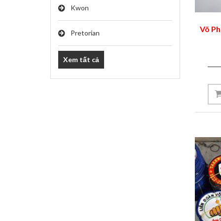
Kwon
Võ Ph
Pretorian
Xem tất cả