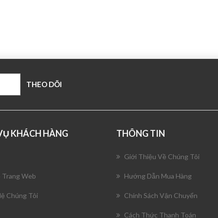
 VỤ KHÁCH HÀNG
THÔNG TIN
Giới Thiệu Về Chúng Tôi
 Trang Web
Hướng Dẫn Mua Hàng
Hệ Chúng Tôi
Chính Sách Vận Chuyển
Cách Thức Thanh Toán