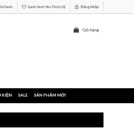
hi Danh
Danh Sách Yêu Thích
(0)
Đăng Nhập
Giỏ hàng
 KIỆN
SALE
SẢN PHẨM MỚI