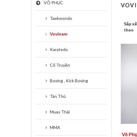
VÕ PHỤC
VOV
Taekwondo
Sắp x
theo
Vovinam
Karatedo
Cổ Truyền
Boxing , Kick Boxing
Tán Thủ
Muay Thái
MMA
Võ Phụ